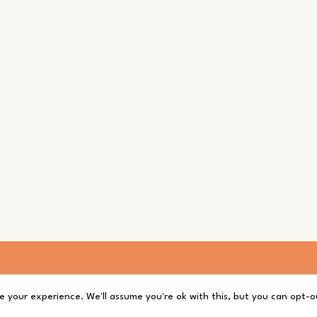
Proudly powered by
WordPress
|
Theme: Finley by
GraphThemes
.
e your experience. We'll assume you're ok with this, but you can opt-ou