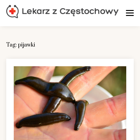
Skip
to
content
Tag:
pijawki