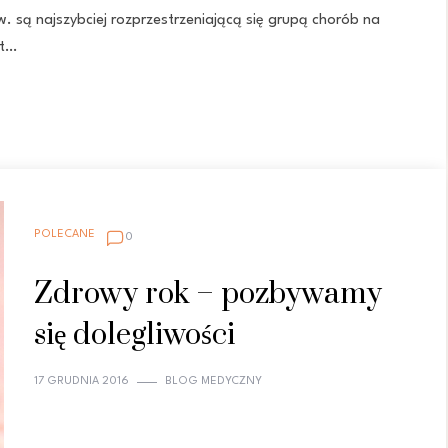
 są najszybciej rozprzestrzeniającą się grupą chorób na
st…
POLECANE
0
Zdrowy rok – pozbywamy
się dolegliwości
17 GRUDNIA 2016
BLOG MEDYCZNY