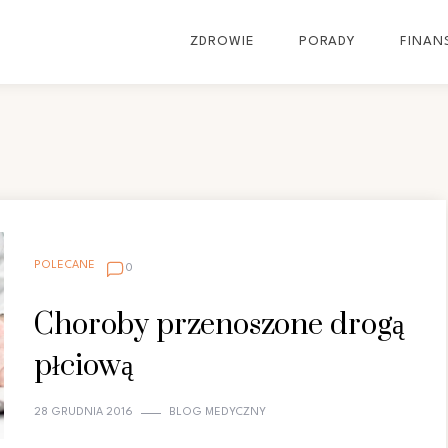
ZDROWIE
PORADY
FINAN
POLECANE
0
Choroby przenoszone drogą
płciową
28 GRUDNIA 2016
BLOG MEDYCZNY