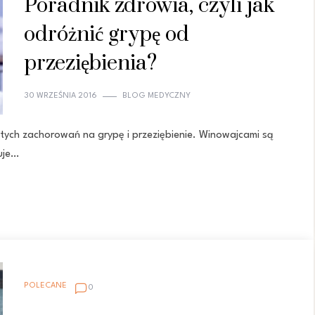
Poradnik zdrowia, czyli jak
odróżnić grypę od
przeziębienia?
30 WRZEŚNIA 2016
BLOG MEDYCZNY
tych zachorowań na grypę i przeziębienie. Winowajcami są
puje…
POLECANE
0