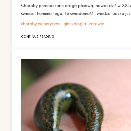
Choroby przenoszone drogą płciową, nawet dziś w XXI w.
świecie. Pomimo tego, że świadomość i wiedza ludzka je
choroby weneryczne
ginekologia
zdrowie
CONTINUE READING