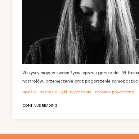
Wszyscy mają w swoim życiu lepsze i gorsze dni. W tra
nastrojów, przemęczenie oraz pogorszenie samopoczuc
apatia
depresja
lęki
wycofanie
zdrowie psychiczne
CONTINUE READING