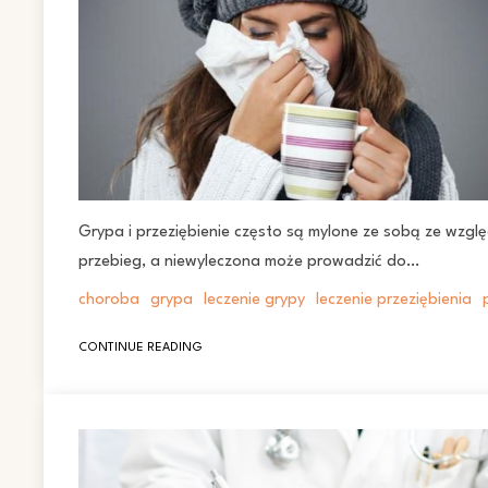
Grypa i przeziębienie często są mylone ze sobą ze wzgl
przebieg, a niewyleczona może prowadzić do…
choroba
grypa
leczenie grypy
leczenie przeziębienia
CONTINUE READING