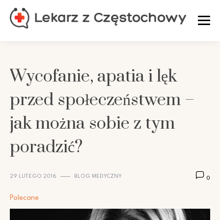
Skip
to
content
Wycofanie, apatia i lęk
przed społeczeństwem –
jak można sobie z tym
poradzić?
29 LUTEGO 2016
BLOG MEDYCZNY
0
Polecane