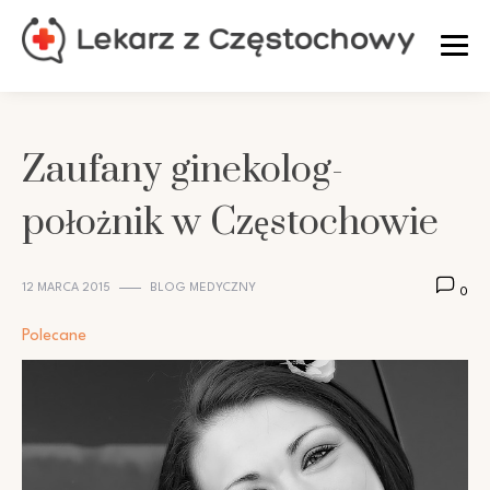
Skip
to
content
Zaufany ginekolog-
położnik w Częstochowie
12 MARCA 2015
BLOG MEDYCZNY
0
Polecane