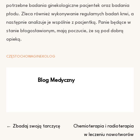
potrzebne badania ginekologiczne pacjentek oraz badania
płodu. Zleca również wykonywanie regularnych badań krwi, a
następnie analizuje je wspólnie z pacjentką. Panie będące w
stanie błogosławionym, mają poczucie, że są pod dobrą
opieką.
CZĘSTOCHOWA
GINEKOLOG
Blog Medyczny
Nawigacja
Zbadaj swoją tarczycę
Chemioterapia i radioterapia
w leczeniu nowotworów
wpisu